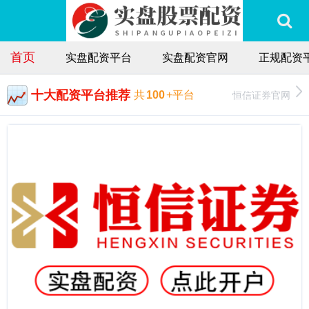
首页
实盘配资平台
实盘配资官网
正规配资
十大配资平台推荐
恒信证券官网
共
100
+平台