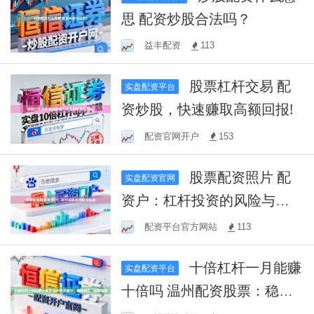
思 配资炒股合法吗？
益丰配资
113
股票杠杆交易 配
实盘配资平台
资炒股，快速赚取高额回报!
配资官网开户
153
股票配资照片 配
实盘配资官网
资户：杠杆投资的风险与机
遇
配资平台官方网站
113
十倍杠杆一月能赚
实盘配资平台
十倍吗 温州配资股票：稳健
投资，财富增值