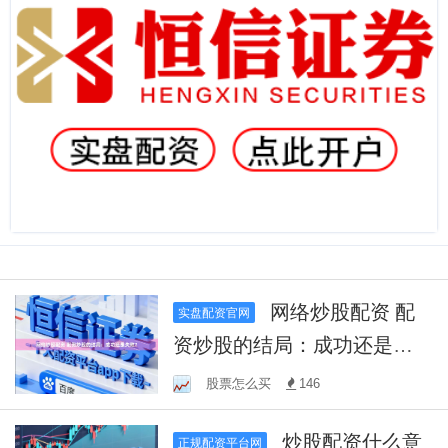
网络炒股配资 配
实盘配资官网
资炒股的结局：成功还是失
败？
股票怎么买
146
炒股配资什么意
正规配资平台网