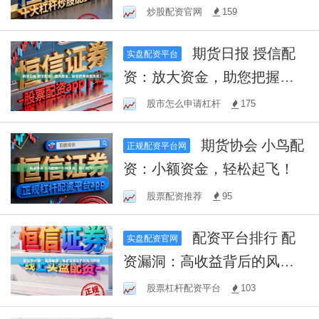
饵，谨防投资陷阱！
炒股配资官网
159
期货日报 授信配
实盘配资平台
资：放大资金，助您把握投
资良机！
股市怎么申请杠杆
175
期货协会 小鸟配
正规配资平台网
资：小额资金，轻松起飞！
股票配资推荐
95
配资平台排行 配
实盘配资官网
资漏洞：高收益背后的风险
与陷阱
股票杠杆配资平台
103